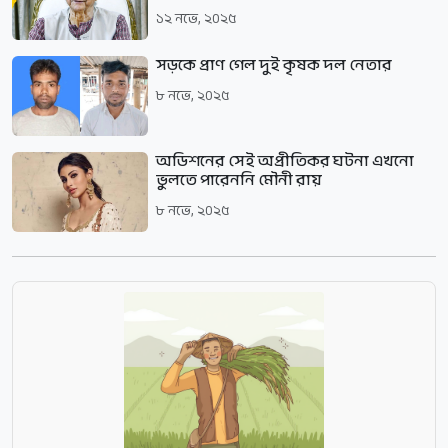
১২ নভে, ২০২৫
সড়কে প্রাণ গেল দুই কৃষক দল নেতার
৮ নভে, ২০২৫
অডিশনের সেই অপ্রীতিকর ঘটনা এখনো
ভুলতে পারেননি মৌনী রায়
৮ নভে, ২০২৫