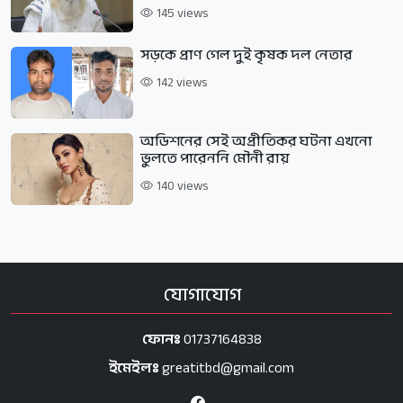
145 views
সড়কে প্রাণ গেল দুই কৃষক দল নেতার
142 views
অডিশনের সেই অপ্রীতিকর ঘটনা এখনো
ভুলতে পারেননি মৌনী রায়
140 views
যোগাযোগ
ফোনঃ
01737164838
ইমেইলঃ
greatitbd@gmail.com