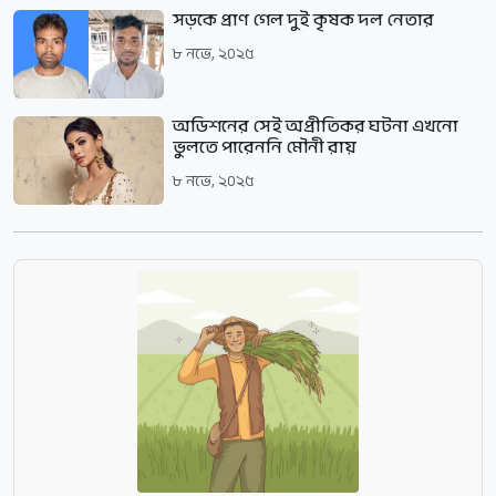
সড়কে প্রাণ গেল দুই কৃষক দল নেতার
৮ নভে, ২০২৫
অডিশনের সেই অপ্রীতিকর ঘটনা এখনো
ভুলতে পারেননি মৌনী রায়
৮ নভে, ২০২৫